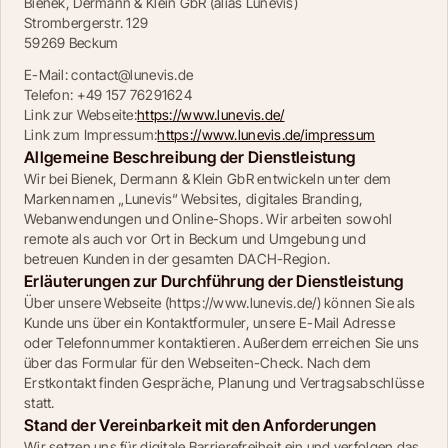
Bienek, Dermann & Klein GbR (alias Lunevis)
Strombergerstr. 129
59269 Beckum
E-Mail: contact@lunevis.de
Telefon: +49 157 76291624
Link zur Webseite:
https://www.lunevis.de/
Link zum Impressum:
https://www.lunevis.de/impressum
Allgemeine Beschreibung der Dienstleistung
Wir bei Bienek, Dermann & Klein GbR entwickeln unter dem 
Markennamen „Lunevis“ Websites, digitales Branding, 
Webanwendungen und Online-Shops. Wir arbeiten sowohl 
remote als auch vor Ort in Beckum und Umgebung und 
betreuen Kunden in der gesamten DACH-Region.
Erläuterungen zur Durchführung der Dienstleistung
Über unsere Webseite (https://www.lunevis.de/) können Sie als 
Kunde uns über ein Kontaktformuler, unsere E-Mail Adresse 
oder Telefonnummer kontaktieren. Außerdem erreichen Sie uns 
über das Formular für den Webseiten-Check. Nach dem 
Erstkontakt finden Gespräche, Planung und Vertragsabschlüsse 
statt.
Stand der Vereinbarkeit mit den Anforderungen
Wir setzen uns für digitale Barrierefreiheit ein und verfolgen das 